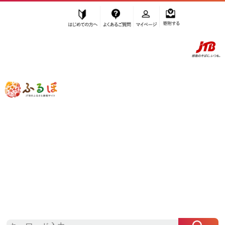
はじめての方へ
よくあるご質問
マイページ
寄附する
ふるぽ JTBのふるさと納税サイト
「ふるさと納税」TOP
名古屋市 お礼の品から探す
スポーツ・アウトドア
自転車
”自転車” 愛知県
名古屋市
のお礼の品一
覧
さらに検索条件を絞り込む
自転車