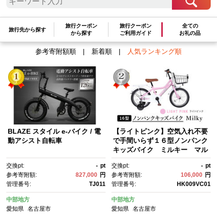
検索結果一覧
1～5件 / 全5件
旅行クーポン
旅行クーポン
全ての
旅行先から探す
から探す
ご利用ガイド
お礼の品
参考寄附額順
|
新着順
|
人気ランキング順
BLAZE スタイル e-バイク / 電
【ライトピンク】空気入れ不要
動アシスト自転車
で手間いらず１６型ノンパンク
キッズバイク ミルキー マル
ハチマーク
交換pt:
-
pt
交換pt:
-
pt
参考寄附額:
827,000
円
参考寄附額:
106,000
円
管理番号:
TJ011
管理番号:
HK009VC01
中部地方
中部地方
愛知県
名古屋市
愛知県
名古屋市