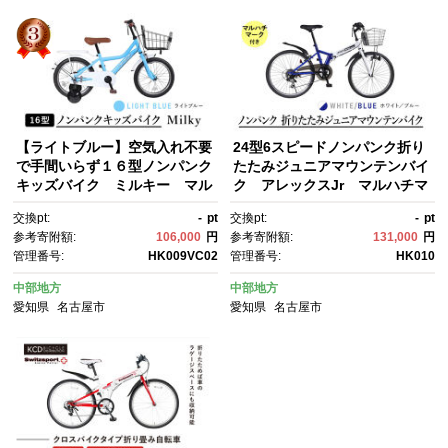
【ライトブルー】空気入れ不要
24型6スピードノンパンク折り
で手間いらず１６型ノンパンク
たたみジュニアマウンテンバイ
キッズバイク ミルキー マル
ク アレックスJr マルハチマ
ハチマーク
ーク
交換pt:
-
pt
交換pt:
-
pt
参考寄附額:
106,000
円
参考寄附額:
131,000
円
管理番号:
HK009VC02
管理番号:
HK010
中部地方
中部地方
愛知県
名古屋市
愛知県
名古屋市