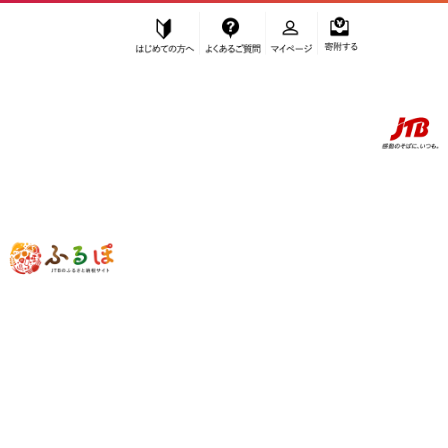
はじめての方へ
よくあるご質問
マイページ
寄附する
ふるぽ JTBのふるさと納税サイト
「ふるさと納税」TOP
名古屋市 お礼の品から探す
菓子
和菓子
”和菓子” 愛知県
名古屋市
のお礼の品一
覧
さらに検索条件を絞り込む
和菓子