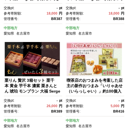
る人気店 和スイーツ 洋菓
きる人気店 和スイーツ 洋菓
交換pt:
-
pt
交換pt:
-
pt
子 栗 上品 高級感 おしゃれ ギ
子 モンブラン 栗 芋 紫芋 上
参考寄附額:
18,000
円
参考寄附額:
18,000
円
フト プレゼント 贈り物 手土
品 高級感 おしゃれ ギフト プレ
管理番号:
BR387
管理番号:
BR388
産 人気 おすすめ 送料無料
ゼント 贈り物 手土産 人気 おす
すめ 送料無料
中部地方
中部地方
愛知県
名古屋市
愛知県
名古屋市
栗りん 贅沢 3箱セット 栗千
喫茶店のおつまみを考案した店
本 黄金 芋千本 濃紫 栗きんと
主の新作おつまみ「いりゃあせ
ん 琥珀 モンブラン 大福 Serge
（いらっしゃい）」約100個入
源s | 行列のできる人気店 和ス
り
交換pt:
-
pt
交換pt:
-
pt
イーツ 洋菓子 栗 芋 紫芋 上
参考寄附額:
26,000
円
参考寄附額:
5,000
円
品 高級感 おしゃれ ギフト プレ
管理番号:
BR389
管理番号:
BR416
ゼント 贈り物 手土産 人気 おす
すめ 送料無料
中部地方
中部地方
愛知県
名古屋市
愛知県
名古屋市