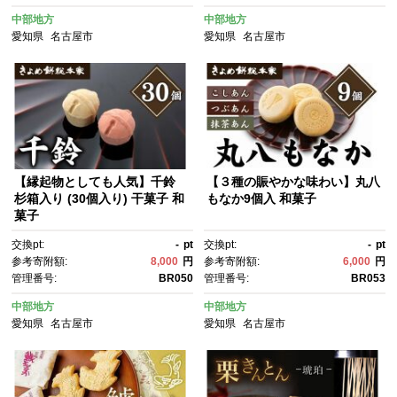
中部地方
中部地方
愛知県
名古屋市
愛知県
名古屋市
【縁起物としても人気】千鈴
【３種の賑やかな味わい】丸八
杉箱入り (30個入り) 干菓子 和
もなか9個入 和菓子
菓子
交換pt:
-
pt
交換pt:
-
pt
参考寄附額:
8,000
円
参考寄附額:
6,000
円
管理番号:
BR050
管理番号:
BR053
中部地方
中部地方
愛知県
名古屋市
愛知県
名古屋市