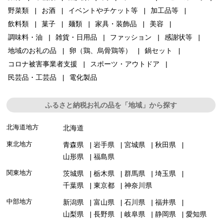
野菜類
お酒
イベントやチケット等
加工品等
飲料類
菓子
麺類
家具・装飾品
美容
調味料・油
雑貨・日用品
ファッション
感謝状等
地域のお礼の品
卵（鶏、烏骨鶏等）
鍋セット
コロナ被害事業者支援
スポーツ・アウトドア
民芸品・工芸品
電化製品
ふるさと納税お礼の品を「地域」から探す
北海道地方
北海道
東北地方
青森県
岩手県
宮城県
秋田県
山形県
福島県
関東地方
茨城県
栃木県
群馬県
埼玉県
千葉県
東京都
神奈川県
中部地方
新潟県
富山県
石川県
福井県
山梨県
長野県
岐阜県
静岡県
愛知県