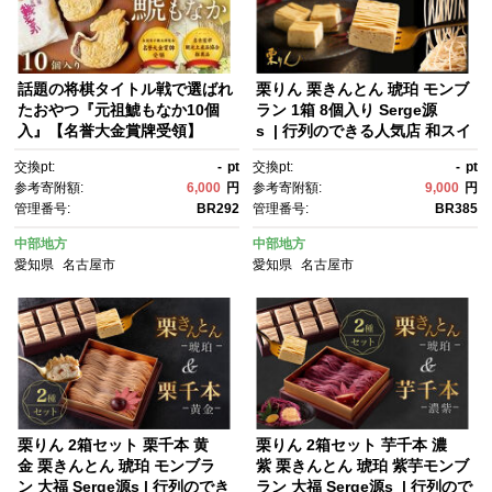
話題の将棋タイトル戦で選ばれ
栗りん 栗きんとん 琥珀 モンブ
たおやつ『元祖鯱もなか10個
ラン 1箱 8個入り Serge源
入』【名誉大金賞牌受領】
s | 行列のできる人気店 和スイ
ーツ 栗 黄金色 上品 高級感 お
交換pt:
-
pt
交換pt:
-
pt
しゃれ ギフト プレゼント 贈り
参考寄附額:
6,000
円
参考寄附額:
9,000
円
物 手土産 人気 おすすめ 送料無
管理番号:
BR292
管理番号:
BR385
料
中部地方
中部地方
愛知県
名古屋市
愛知県
名古屋市
栗りん 2箱セット 栗千本 黄
栗りん 2箱セット 芋千本 濃
金 栗きんとん 琥珀 モンブラ
紫 栗きんとん 琥珀 紫芋モンブ
ン 大福 Serge源s | 行列のでき
ラン 大福 Serge源s | 行列ので