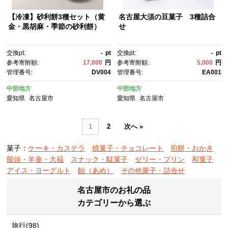
【冷凍】砂利餅3種セット（黄
名古屋大須の豆菓子 3種詰合
金・黒胡麻・季節の砂利餅）
せ
交換pt:
-
pt
交換pt:
-
pt
参考寄附額:
17,000
円
参考寄附額:
5,000
円
管理番号:
DV004
管理番号:
EA001
中部地方
中部地方
愛知県
名古屋市
愛知県
名古屋市
1
2
次へ »
菓子：
ケーキ・カステラ
焼菓子・チョコレート
煎餅・おかき
饅頭・羊羹・大福
スナック・駄菓子
ゼリー・プリン
和菓子
アイス・ヨーグルト
飴（あめ）
その他菓子・詰合せ
名古屋市のお礼の品
カテゴリーから選ぶ
旅行(98)