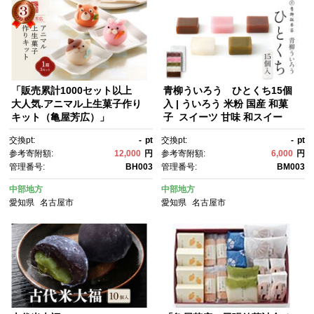
「販売累計1000セット以上
青柳ういろう ひとくち15個
大人気.アニマル上生菓子作り
入 | ういろう 米粉 国産 和菓
キット（亀屋芳広）」
子 スイーツ 甘味 和スイー
ツ 伝統菓子 詰め合わせ 人気 お
交換pt:
-
pt
交換pt:
-
pt
すすめ 手土産 贈り物 ギフト お
参考寄附額:
12,000
円
参考寄附額:
6,000
円
しゃれ 送料無料
管理番号:
BH003
管理番号:
BM003
中部地方
中部地方
愛知県
名古屋市
愛知県
名古屋市