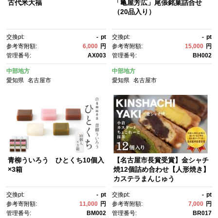
古代米大福
「亀屋芳広」尾張銘菓詰合せ
（20品入り）
交換pt:
-
pt
交換pt:
-
pt
参考寄附額:
6,000
円
参考寄附額:
15,000
円
管理番号:
AX003
管理番号:
BH002
中部地方
中部地方
愛知県
名古屋市
愛知県
名古屋市
青柳ういろう ひとくち10個入
【名古屋市長賞受賞】金シャチ
×3箱
焼12個詰め合わせ【人形焼き】
カステラまんじゅう
交換pt:
-
pt
交換pt:
-
pt
参考寄附額:
11,000
円
参考寄附額:
7,000
円
管理番号:
BM002
管理番号:
BR017