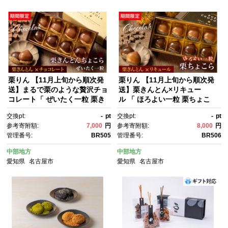
栗りん 【11月上旬から順次発
栗りん 【11月上旬から順次発
送】まるで栗のような贅沢チョ
送】栗きんとん×リキュー
コレート「 ぜいたく一粒 栗き
ル 「 ほろよい一粒 栗ちょこ
んとんちょこら 」栗きんと
ら 」栗きんとん チョコレー
交換pt:
-
pt
交換pt:
-
pt
ん × チョコレート プレゼン
ト チョコ チョコレートボンボ
参考寄附額:
7,000
円
参考寄附額:
8,000
円
ト スイーツ ギフト 栗きんと
ン 酒入りチョコ プレゼント ス
管理番号:
BR505
管理番号:
BR506
ん チョコ 送料無料 お取り寄
イーツ ギフト 栗きんとん チョ
せ 和栗スイーツ 和栗
コ 送料無料 お取り寄せ 和栗ス
中部地方
中部地方
イーツ 和栗
愛知県
名古屋市
愛知県
名古屋市