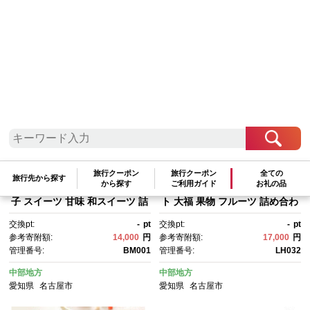
検索結果一覧
1～20件 / 全35件
参考寄附額順
|
新着順
|
人気ランキング順
旅行クーポン
旅行クーポン
全ての
青柳ういろう7本入セット | う
【弁才天】フルーツ大福 4種 4
旅行先から探す
から探す
ご利用ガイド
お礼の品
いろう 米粉 国産 和菓子 伝統菓
個 黄金砂利餅 5個 1箱 セッ
子 スイーツ 甘味 和スイーツ 詰
ト 大福 果物 フルーツ 詰め合わ
め合わせ セット 老舗 人気 お
せ 糸付き 白あん 餡 ランダ
交換pt:
-
pt
交換pt:
-
pt
すすめ 手土産 贈り物 ギフト お
ム 砂利餅 餅 お取り寄せ グル
参考寄附額:
14,000
円
参考寄附額:
17,000
円
しゃれ 送料無料
メ ギフト プレゼント 和菓子 ス
管理番号:
BM001
管理番号:
LH032
イーツ 冷蔵 愛知県 名古屋市
中部地方
中部地方
愛知県
名古屋市
愛知県
名古屋市