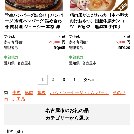
学生ハンバーグ詰合せ | ハンバ
精肉店がこだわった【中小型犬
ーグ 冷凍ハンバーグ 詰め合わ
向けおやつ】国産牛膝ナンコ
せ 肉料理 ジューシー 本格 洋
ツ 60g×2 無添加 手作り
食 惣菜 人気 おすすめ ビー
交換pt:
-
pt
交換pt:
-
pt
フ ポーク 食べ比べ おかず 時短
参考寄附額:
21,000
円
参考寄附額:
5,000
円
調理 送料無料
管理番号:
BQ005
管理番号:
BR120
中部地方
中部地方
愛知県
名古屋市
愛知県
名古屋市
1
2
3
4
次へ »
肉：
牛肉
豚肉
鶏肉
ハム・ソーセージ・ハンバーグ
その他
肉・加工品
名古屋市のお礼の品
カテゴリーから選ぶ
旅行(98)