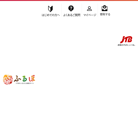
はじめての方へ
よくあるご質問
マイページ
寄附する
ふるぽ JTBのふるさと納税サイト
「ふるさと納税」TOP
名古屋市 お礼の品から探す
肉
その他肉・加工品
”その他肉・加工品” 愛知県
名古屋市
の
お礼の品一覧
さらに検索条件を絞り込む
その他肉・加工品