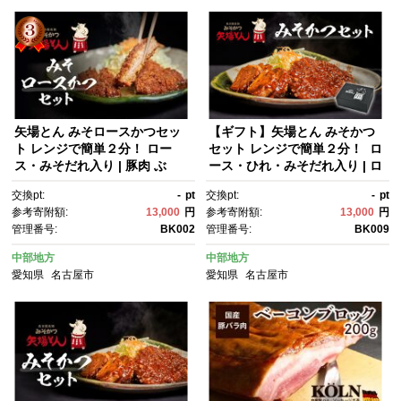
矢場とん みそロースかつセッ
【ギフト】矢場とん みそかつ
ト レンジで簡単２分！ ロー
セット レンジで簡単２分！ ロ
ス・みそだれ入り | 豚肉 ぶ
ース・ひれ・みそだれ入り | ロ
た 豚 ロース とんかつ 味噌だ
ースカツ ヒレカツ 味噌だれ と
交換pt:
-
pt
交換pt:
-
pt
れ 味噌カツ 和食 惣菜 名店 な
んかつ 味噌カツ 豚肉 加工食
参考寄附額:
13,000
円
参考寄附額:
13,000
円
ごやめし 簡単 時短 レンジ調
品 惣菜 ご当地グルメ 名古屋め
管理番号:
BK002
管理番号:
BK009
理 レンチン 冷凍食品 ご当地グ
し 送料無料 老舗 名店 レンジ
ルメ 人気 おすすめ 送料無料
調理 簡単調理 人気 おすすめ
中部地方
中部地方
愛知県
名古屋市
愛知県
名古屋市