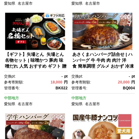
愛知県
名古屋市
愛知県
名古屋市
【ギフト】矢場とん 矢場とん
あさくまハンバーグ詰合せ | ハ
名物セット | 味噌かつ 豚肉 味
ンバーグ 牛 牛肉 肉 肉汁 洋
噌だれ 人気 おすすめ ギフト 贈
食 簡単調理 グルメ おかず 冷凍
答 名古屋めし ご当地グルメ セ
食品 ギフト プレゼント 人気 お
交換pt:
-
pt
交換pt:
-
pt
ット 食品 老舗 名店 送料無料
すすめ 送料無料
参考寄附額:
18,000
円
参考寄附額:
20,000
円
管理番号:
BK022
管理番号:
BQ004
中部地方
中部地方
愛知県
名古屋市
愛知県
名古屋市