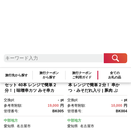
検索結果一覧
1～20件 / 全79件
参考寄附額順
|
新着順
|
人気ランキング順
旅行クーポン
旅行クーポン
全ての
旅行先から探す
から探す
ご利用ガイド
お礼の品
矢場とん よくばりみそ串かつ
矢場とん みそ串かつセット 20
セット 40本 レンジで簡単２
本 レンジで簡単２分！ 串か
分！ | 味噌串カツ みそ串カ
つ・みそだれ入り | 豚肉 ぶ
ツ 味噌だれ 和食 惣菜 名店 な
た 豚 味噌だれ 味噌カツ 和
交換pt:
-
pt
交換pt:
-
pt
ごやめし 簡単 時短 レンジ調
食 惣菜 名店 なごやめし 簡
参考寄附額:
19,000
円
参考寄附額:
10,000
円
理 レンチン 冷凍食品 ご当地グ
単 時短 レンジ調理 レンチン 冷
管理番号:
BK005
管理番号:
BK004
ルメ 人気 おすすめ 送料無料
凍食品 ご当地グルメ 人気 おす
すめ 送料無料
中部地方
中部地方
愛知県
名古屋市
愛知県
名古屋市