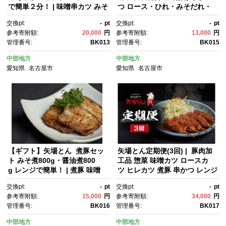
で簡単２分！ | 味噌串カツ みそ
つ ロース・ひれ・みそだれ・
串カツ 味噌だれ 和食 惣菜 名
揚げ油入り【ふるさと寄附金限
交換pt:
-
pt
交換pt:
-
pt
店 なごやめし 簡単 時短 レンジ
定】 | かつ カツ 矢場とん 名古
参考寄附額:
20,000
円
参考寄附額:
13,000
円
調理 レンチン 冷凍食品 ご当地
屋名物 豚肉 ヒレ 味噌だれ 簡
管理番号:
BK013
管理番号:
BK015
グルメ 人気 おすすめ 送料無料
単 時短 レンジ調理 人気 おすす
め グルメ ご当地グルメ 和食 惣
中部地方
中部地方
菜 冷凍食品 送料無料 ふるさと
愛知県
名古屋市
愛知県
名古屋市
納税
【ギフト】矢場とん 煮豚セッ
矢場とん定期便(3回) | 豚肉加
ト みそ煮800g・醤油煮800
工品 惣菜 味噌カツ ロースカ
g レンジで簡単！ | 煮豚 味噌
ツ ヒレカツ 煮豚 串かつ レンジ
煮 醤油煮 レンジ調理 簡単調
調理 簡単調理 定期便 人気 おす
交換pt:
-
pt
交換pt:
-
pt
理 豚肉 加工食品 惣菜 ご当地グ
すめ ご当地グルメ 名古屋め
参考寄附額:
15,000
円
参考寄附額:
34,000
円
ルメ 名古屋めし ギフト プレゼ
し ギフト 老舗 名店 定期便 プ
管理番号:
BK016
管理番号:
BK017
ント 老舗 名店 人気 おすす
レゼント 送料無料
め 送料無料
中部地方
中部地方