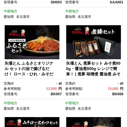
管理番号:
GH003
管理番号:
AAA001
中部地方
中部地方
愛知県
名古屋市
愛知県
名古屋市
矢場とん ふるさとオリジナ
矢場とん 煮豚セット みそ煮80
ル セットの油で揚げるだ
0g・醤油煮800g レンジで簡
け！ ロース・ひれ・みそだ
単！ | 煮豚 味噌煮 醤油煮 みそ
れ・揚げ油入り【ふるさと納税
煮 豚肉 加工食品 惣菜 ご当地
交換pt:
-
pt
交換pt:
-
pt
限定】 | ロースカツ ヒレカ
グルメ 名古屋めし 送料無料 老
参考寄附額:
12,000
円
参考寄附額:
15,000
円
ツ 味噌だれ 揚げ油 簡単調理 油
舗 名店 人気 おすすめ レンジ
管理番号:
BK007
管理番号:
BK008
で揚げるだけ とんかつ 味噌カ
調理 簡単調理
ツ 豚肉 加工食品 惣菜 ご当地グ
中部地方
中部地方
ルメ 名古屋めし 送料無料 老
愛知県
名古屋市
愛知県
名古屋市
舗 名店 人気 おすすめ