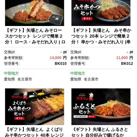
【ギフト】矢場とん みそロー
【ギフト】矢場とん みそ串か
スかつセット レンジで簡単２
つセット 20本 レンジで簡単２
分！ ロース・みそだれ入り | ロ
分！ 串かつ・みそだれ入り |串
ースカツ 味噌だれ とんかつ 味
かつ 味噌だれ レンジ調理 簡単
交換pt:
-
pt
交換pt:
-
pt
噌カツ みそカツ 豚肉 加工食
調理 人気 おすすめ とんかつ 味
参考寄附額:
14,000
円
参考寄附額:
11,000
円
品 惣菜 名古屋めし 送料無
噌カツ 豚肉 加工食品 惣菜 ご当
管理番号:
BK010
管理番号:
BK012
料 老舗 名店 レンジ調理 簡単調
地グルメ 老舗 名店 名古屋め
理 ご当地グルメ 人気 おすす
し ギフト プレゼント お取り寄
中部地方
中部地方
め ギフト プレゼント
せ 通販 送料無料
愛知県
名古屋市
愛知県
名古屋市
【ギフト】矢場とん よくばり
《ギフト》矢場とん ふるさと
みそ串かつセット 40本 レンジ
セット 自分好みで揚げるか