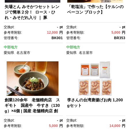
矢場とん みそかつセット レン
「乾塩法」で作った【ケルンの
ジで簡単２分！ ロース・ひ
ベーコン ブロック】
れ・みそだれ入り ｜ 豚
肉 豚 豚 ロース とんかつ ひ
交換pt:
-
pt
交換pt:
-
pt
れ みそだれ 味噌カツ 和食 惣
参考寄附額:
12,000
円
参考寄附額:
5,000
円
菜 名店 名古屋
管理番号:
BK001
管理番号:
BR353
中部地方
中部地方
愛知県
名古屋市
愛知県
名古屋市
創業120余年 老舗精肉店 ス
李さんの台湾唐揚げお肉 1,200
ギモト 国産牛 牛すき（130
gセット
g）×4個 | 国産 老舗精肉店 創
業百年超 すき焼き 冷凍 惣菜 高
交換pt:
-
pt
交換pt:
-
pt
級肉 人気 おすすめ おかず 贈り
参考寄附額:
5,000
円
参考寄附額:
14,000
円
物 ギフト 送料無料