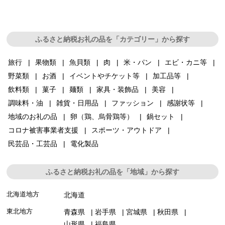
ふるさと納税お礼の品を「カテゴリー」から探す
旅行
果物類
魚貝類
肉
米・パン
エビ・カニ等
野菜類
お酒
イベントやチケット等
加工品等
飲料類
菓子
麺類
家具・装飾品
美容
調味料・油
雑貨・日用品
ファッション
感謝状等
地域のお礼の品
卵（鶏、烏骨鶏等）
鍋セット
コロナ被害事業者支援
スポーツ・アウトドア
民芸品・工芸品
電化製品
ふるさと納税お礼の品を「地域」から探す
北海道地方
北海道
東北地方
青森県
岩手県
宮城県
秋田県
山形県
福島県