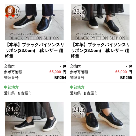
【本革】ブラックパイソンスリ
【本革】ブラックパイソンスリ
ッポン(23.0cm) 靴 レザー 超
ッポン(23.5cm) 靴 レザー 超
軽量
軽量
交換pt:
-
pt
交換pt:
-
pt
参考寄附額:
65,000
円
参考寄附額:
65,000
円
管理番号:
BR254
管理番号:
BR255
中部地方
中部地方
愛知県
名古屋市
愛知県
名古屋市