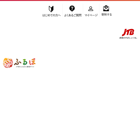
はじめての方へ
よくあるご質問
マイページ
寄附する
ふるぽ JTBのふるさと納税サイト
「ふるさと納税」TOP
名古屋市 お礼の品から探す
ファッション
靴・スリッパ・下駄
”靴・スリッパ・下駄” 愛知県
名古屋市
のお礼の品一覧
さらに検索条件を絞り込む
靴・スリッパ・下駄