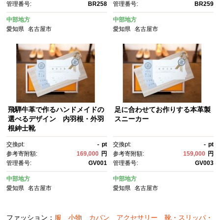
管理番号:
BR258
管理番号:
BR259
中部地方
中部地方
愛知県
名古屋市
愛知県
名古屋市
飛騨牛革で作るハンドメイドの
足に合わせてお作りする本革製
選べるデザイン 内羽根・外羽
スニーカー
根紳士靴
交換pt:
-
pt
交換pt:
-
pt
参考寄附額:
169,000
円
参考寄附額:
159,000
円
管理番号:
GV001
管理番号:
GV003
中部地方
中部地方
愛知県
名古屋市
愛知県
名古屋市
ファッション：
服
小物
カバン
アクセサリー
靴・スリッパ・