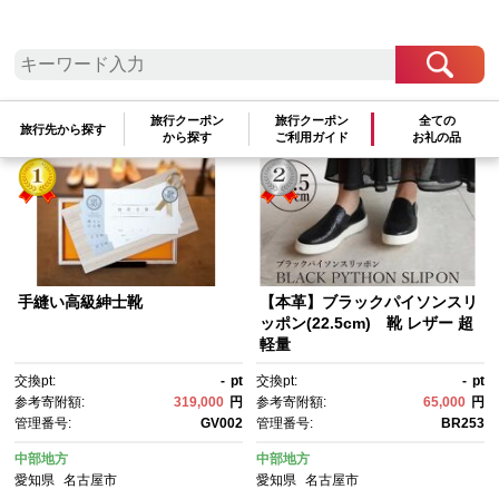
検索結果一覧
1～10件 / 全10件
参考寄附額順
|
新着順
|
人気ランキング順
旅行クーポン
旅行クーポン
全ての
旅行先から探す
から探す
ご利用ガイド
お礼の品
手縫い高級紳士靴
【本革】ブラックパイソンスリ
ッポン(22.5cm) 靴 レザー 超
軽量
交換pt:
-
pt
交換pt:
-
pt
参考寄附額:
319,000
円
参考寄附額:
65,000
円
管理番号:
GV002
管理番号:
BR253
中部地方
中部地方
愛知県
名古屋市
愛知県
名古屋市