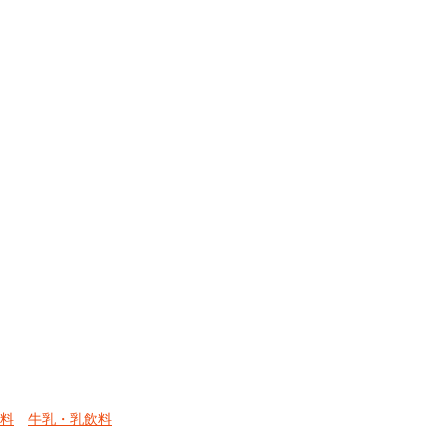
料
牛乳・乳飲料