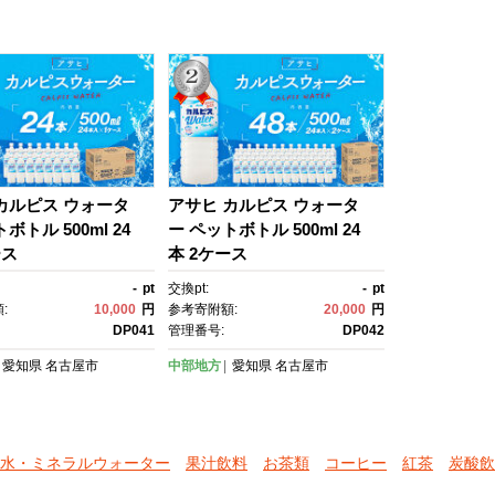
カルピス ウォータ
アサヒ カルピス ウォータ
ボトル 500ml 24
ー ペットボトル 500ml 24
ース
本 2ケース
-
pt
交換pt:
-
pt
:
10,000
円
参考寄附額:
20,000
円
DP041
管理番号:
DP042
愛知県
名古屋市
中部地方
愛知県
名古屋市
水・ミネラルウォーター
果汁飲料
お茶類
コーヒー
紅茶
炭酸飲