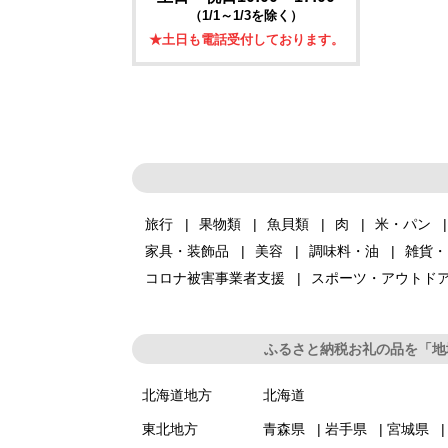
（1/1～1/3を除く）
★土日も電話受付しております。
旅行
果物類
魚貝類
肉
米・パン
家具・装飾品
美容
調味料・油
雑貨・
コロナ被害事業者支援
スポーツ・アウトド
ふるさと納税お礼の品を「地
北海道地方
北海道
東北地方
青森県
岩手県
宮城県