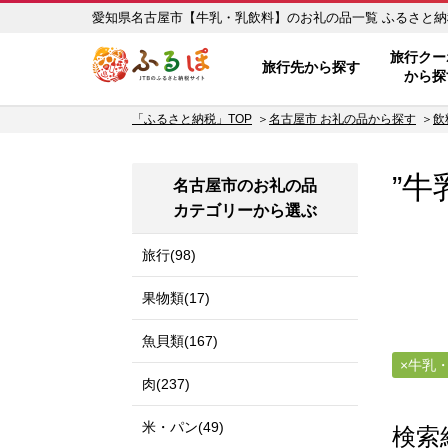
愛知県名古屋市【
ふるぽ JTBのふるさと納税サイ
旅行クー
旅行先から探す
から探
「ふるさと納税」TOP
名古屋市 お礼の品から探す
飲
”牛
名古屋市のお礼の品
カテゴリーから選ぶ
旅行(98)
果物類(17)
魚貝類(167)
牛乳
肉(237)
米・パン(49)
検索