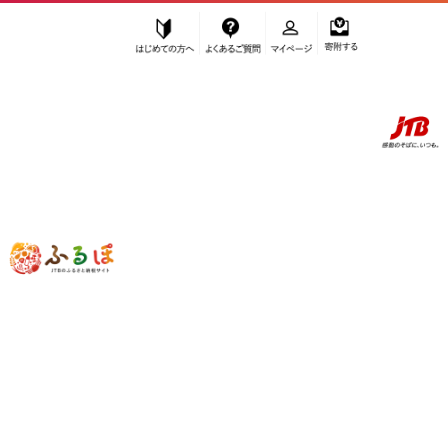
はじめての方へ
よくあるご質問
マイページ
寄附する
ふるぽ JTBのふるさと納税サイト
「ふるさと納税」TOP
名古屋市 お礼の品から探す
美容
その他
”その他” 愛知県
名古屋市
のお礼の品一
覧
さらに検索条件を絞り込む
その他