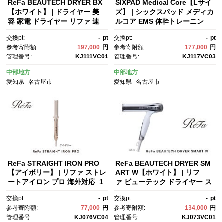
ReFa BEAUTECH DRYER BX
SIXPAD Medical Core【Lサイ
【ホワイト】 | ドライヤー 美
ズ】 | シックスパッド メディカ
容 家電 ドライヤー リファ 速
ルコア EMS 体幹トレーニン
乾 ヘア ギフト プレゼント 送
グ 腹筋 引き締め 健康管理 人
交換pt:
-
pt
交換pt:
-
pt
料無料 名古屋市
気 おすすめ フィットネス 運動
参考寄附額:
197,000
円
参考寄附額:
177,000
円
不足解消 筋力アップ トレーニ
管理番号:
KJ111VC01
管理番号:
KJ117VC03
ング器具 健康グッズ 美容 健康
家電 送料無料 名古屋市
中部地方
中部地方
愛知県
名古屋市
愛知県
名古屋市
ReFa STRAIGHT IRON PRO
ReFa BEAUTECH DRYER SM
【アイボリー】 | リファ ストレ
ART W【ホワイト】 | リフ
ートアイロン プロ 海外対応 1
ァ ビューテック ドライヤー ス
年保証 ヘアアイロン コテ 艶 美
マートダブル ドライヤー 1年保
交換pt:
-
pt
交換pt:
-
pt
容師 プレゼント ギフト ヘアケ
証 海外対応 引っ越し 新居 海外
参考寄附額:
77,000
円
参考寄附額:
134,000
円
ア 傷まない 人気 おすすめ 愛知
対応 折り畳み コンパクト 軽
管理番号:
KJ076VC04
管理番号:
KJ073VC01
県 名古屋市
量 ヘアドライヤー 速乾 大風