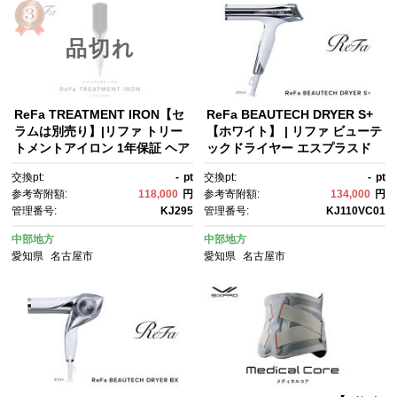
品切れ
ReFa TREATMENT IRON【セ
ReFa BEAUTECH DRYER S+
ラムは別売り】|リファ トリー
【ホワイト】 | リファ ビューテ
トメントアイロン 1年保証 ヘア
ックドライヤー エスプラスド
アイロン コテ 艶 美容師 プレゼ
ライヤー ヘアケア 1年保証 お
交換pt:
-
pt
交換pt:
-
pt
ント ギフト ヘアケア 傷まな
しゃれ 人気 日用品 美容家電 美
参考寄附額:
118,000
円
参考寄附額:
134,000
円
い 人気 おすすめ 愛知県 名古屋
容師 人気 おすすめ ギフト 軽
管理番号:
KJ295
管理番号:
KJ110VC01
市
量 コンパクト 痛まない 折り畳
み 大風量 愛知県 名古屋市
中部地方
中部地方
愛知県
名古屋市
愛知県
名古屋市