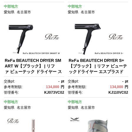
量 ヘアケア 人気 おすすめ
中部地方
中部地方
愛知県
名古屋市
愛知県
名古屋市
ReFa BEAUTECH DRYER SM
ReFa BEAUTECH DRYER S+
ART W【ブラック】 | リフ
【ブラック】 | リファ ビューテ
ァ ビューテック ドライヤー ス
ックドライヤー エスプラスド
マートダブル ドライヤー 1年保
ライヤー ヘアケア 1年保証 お
交換pt:
-
pt
交換pt:
-
pt
証 海外対応 引っ越し 新居 海外
しゃれ 人気 日用品 美容家電 美
参考寄附額:
134,000
円
参考寄附額:
134,000
円
対応 折り畳み コンパクト 軽
容師 人気 おすすめ ギフト 軽
管理番号:
KJ073VC02
管理番号:
KJ110VC02
量 ヘアドライヤー 速乾 大風
量 コンパクト 痛まない 折り畳
量 ヘアケア 人気 おすすめ
み 大風量 愛知県 名古屋市
中部地方
中部地方
愛知県
名古屋市
愛知県
名古屋市