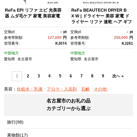
ReFa EPI リファ エピ 光美容
ReFa BEAUTECH DRYER B
器 ムダ毛ケア 家電 美容家電
X W | ドライヤー 美容 家電 ド
ライヤー リファ 速乾 ヘア ギフ
ト プレゼント 送料無料 名古屋
交換pt:
-
pt
交換pt:
-
pt
市
参考寄附額:
127,000
円
参考寄附額:
250,000
円
管理番号:
KJ074
管理番号:
KJ261
中部地方
中部地方
愛知県
名古屋市
愛知県
名古屋市
1
2
3
4
5
6
7
8
9
次へ »
美容：
化粧水・乳液
アロマ・入浴剤
石鹸
その他
名古屋市のお礼の品
カテゴリーから選ぶ
旅行(98)
果物類(17)