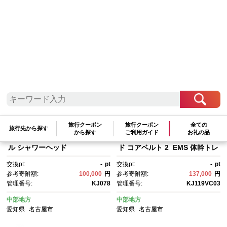
検索結果一覧
1～20件 / 全443件
参考寄附額順
|
新着順
|
人気ランキング順
旅行クーポン
旅行クーポン
全ての
ReFa FINE BUBBLE U【シル
【Lサイズ / ブラック】SIXPA
旅行先から探す
から探す
ご利用ガイド
お礼の品
バー】 リファ ファインバブ
D Core Belt 2 | シックスパッ
ル シャワーヘッド
ド コアベルト 2 EMS 体幹トレ
ーニング 腹筋 引き締め 健康管
交換pt:
-
pt
交換pt:
-
pt
理 人気 おすすめ フィットネ
参考寄附額:
100,000
円
参考寄附額:
137,000
円
ス 運動不足解消 筋力アップ ト
管理番号:
KJ078
管理番号:
KJ119VC03
レーニング器具 健康グッズ 美
容 健康家電 送料無料 名古屋市
中部地方
中部地方
愛知県
名古屋市
愛知県
名古屋市