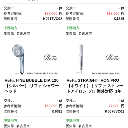
グ 腹筋 引き締め 健康管理 人
交換pt:
-
pt
交換pt:
-
pt
気 おすすめ フィットネス 運動
参考寄附額:
177,000
円
参考寄附額:
117,000
円
不足解消 筋力アップ トレーニ
管理番号:
KJ117VC02
管理番号:
KJ215
ング器具 健康グッズ 美容 健康
家電 送料無料 名古屋市
中部地方
中部地方
愛知県
名古屋市
愛知県
名古屋市
ReFa FINE BUBBLE DIA 120
ReFa STRAIGHT IRON PRO
【シルバー】 リファ シャワー
【ホワイト】 | リファ ストレー
ヘッド
トアイロン プロ 海外対応 1年
保証 ヘアアイロン コテ 艶 美容
交換pt:
-
pt
交換pt:
-
pt
師 プレゼント ギフト ヘアケ
参考寄附額:
160,000
円
参考寄附額:
77,000
円
ア 傷まない 人気 おすすめ 愛知
管理番号:
KJ081
管理番号:
KJ076VC01
県 名古屋市
中部地方
中部地方
愛知県
名古屋市
愛知県
名古屋市