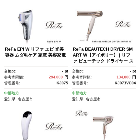
ReFa EPI W リファ エピ 光美
ReFa BEAUTECH DRYER SM
容器 ムダ毛ケア 家電 美容家電
ART W【アイボリー】 | リフ
ァ ビューテック ドライヤー ス
マートダブル ドライヤー 1年保
交換pt:
-
pt
交換pt:
-
pt
証 海外対応 引っ越し 新居 海外
参考寄附額:
294,000
円
参考寄附額:
134,000
円
対応 折り畳み コンパクト 軽
管理番号:
KJ075
管理番号:
KJ073VC04
量 ヘアドライヤー 速乾 大風
量 ヘアケア 人気 おすすめ
中部地方
中部地方
愛知県
名古屋市
愛知県
名古屋市