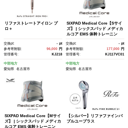
リファストレートアイロン プ
SIXPAD Medical Core【Sサイ
ロ＋
ズ】 | シックスパッド メディカ
ルコア EMS 体幹トレーニン
グ 腹筋 引き締め 健康管理 人
交換pt:
-
pt
交換pt:
-
pt
気 おすすめ フィットネス 運動
参考寄附額:
96,000
円
参考寄附額:
177,000
円
不足解消 筋力アップ トレーニ
管理番号:
KJ218
管理番号:
KJ117VC01
ング器具 健康グッズ 美容 健康
家電 送料無料 名古屋市
中部地方
中部地方
愛知県
名古屋市
愛知県
名古屋市
SIXPAD Medical Core【Mサイ
【シルバー】リファファインバ
ズ】 | シックスパッド メディカ
ブルユープラス
ルコア EMS 体幹トレーニン