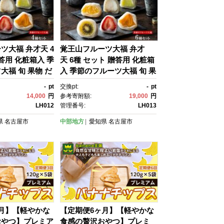
ツ大福 弁才天 4
覚王山フルーツ大福 弁才
答用 化粧箱入 季
天 6種 セット 贈答用 化粧箱
大福 旬 果物 だ
入 季節のフルーツ大福 旬 果
合わせ 糸付き 白
物 だいふく 詰め合わせ 糸付
-
pt
交換pt:
-
pt
ンダム お取り寄
き 白あん 餡 ランダム お取
14,000
円
参考寄附額:
19,000
円
プレゼント 送料無
り寄せ ギフト プレゼント 送
LH012
管理番号:
LH013
名古屋市
料無料 愛知県 名古屋市
県
名古屋市
中部地方
愛知県
名古屋市
月】【軽やかな
【定期便6ヶ月】【軽やかな
おやつ】プレミア
食感の贅沢おやつ】プレミ