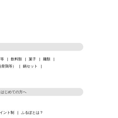
品等
飲料類
菓子
麺類
烏骨鶏等）
鍋セット
はじめての方へ
イント制
ふるぽとは？