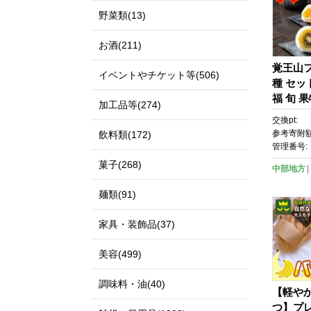
野菜類(13)
お酒(211)
覚王山フ
イベントやチケット等(506)
種 セッ
福 旬 
加工品等(274)
く 詰め
交換pt:
ん 餡 
参考寄附額
飲料類(172)
ルメ ギ
管理番号:
無料 愛
菓子(268)
中部地方
麺類(91)
家具・装飾品(37)
美容(499)
調味料・油(40)
【軽や
つ】プ