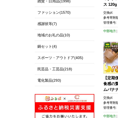
雑貨・日用品(1998)
ス 120
ツ おや
ファッション(1570)
交換pt:
食 スイ
参考寄附額
み ギフ
管理番号:
感謝状等(7)
り 家庭
中部地方
ゃれ お
地域のお礼の品(10)
屋市
鍋セット(4)
スポーツ・アウトドア(405)
民芸品・工芸品(218)
【定期便
電化製品(293)
食感の
ムバナナ
袋 ｜ド
交換pt:
つ スナ
参考寄附額
ーツ サ
管理番号:
ト プレ
中部地方