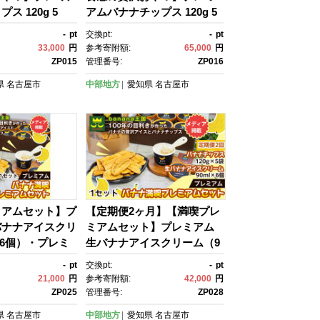
ス 120g 5
アムバナナチップス 120g 5
フルーツ おや
袋 ｜ドライフルーツ おや
-
pt
交換pt:
-
pt
お菓子 軽食 スイ
つ スナック お菓子 軽食 ス
33,000
円
参考寄附額:
65,000
円
ク おつまみ ギフ
イーツ サクサク おつまみ ギ
ZP015
管理番号:
ZP016
ト お配り 家庭
フト プレゼント お配り 家庭
県
名古屋市
中部地方
愛知県
名古屋市
向け おしゃれ お
用 子供 女性向け おしゃ
知県 名古屋市
れ お取り寄せ 愛知県 名古屋
市
ミアムセット】プ
【定期便2ヶ月】【満喫プレ
バナナアイスクリ
ミアムセット】プレミアム
×6個）・プレミ
生バナナアイスクリーム（9
プス （120g×
0ml×6個）・プレミアムバナ
-
pt
交換pt:
-
pt
ット｜お菓子 デザ
ナチップス （120g×5個） 1
21,000
円
参考寄附額:
42,000
円
わせ 食べ比べ ご
セット｜お菓子 デザート 詰
ZP025
管理番号:
ZP028
ギフト プレゼン
め合わせ 食べ比べ ご褒美 人
県
名古屋市
中部地方
愛知県
名古屋市