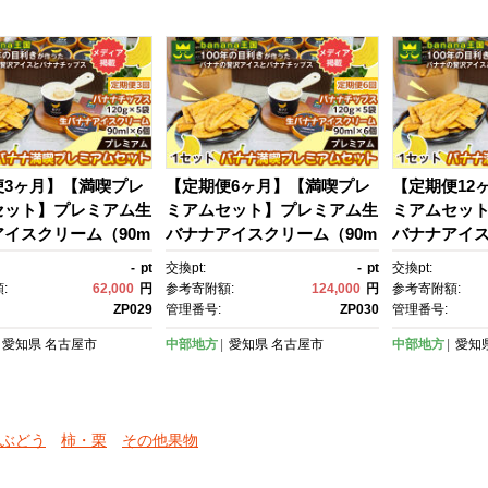
 女性向け おしゃれ お
ト 手土産 お祝い お配り 来客
ト 手土産 お
 愛知県 名古屋市
用 女性向け おしゃれ おうち
用 女性向け
カフェ お取り寄せ 贅沢 愛知
カフェ お取
県 名古屋市
県 名古屋市
便3ヶ月】【満喫プレ
【定期便6ヶ月】【満喫プレ
【定期便12
セット】プレミアム生
ミアムセット】プレミアム生
ミアムセッ
イスクリーム（90m
バナナアイスクリーム（90m
バナナアイス
）・プレミアムバナナ
l×6個）・プレミアムバナナ
l×6個）・
-
pt
交換pt:
-
pt
交換pt:
（120g×5個） 1セ
チップス （120g×5個） 1セ
チップス （12
:
62,000
円
参考寄附額:
124,000
円
参考寄附額:
菓子 デザート 詰め
ット｜お菓子 デザート 詰め
ット｜お菓子
ZP029
管理番号:
ZP030
管理番号:
食べ比べ ご褒美 人
合わせ 食べ比べ ご褒美 人
合わせ 食べ
愛知県
名古屋市
中部地方
愛知県
名古屋市
中部地方
愛知
ト プレゼント 手土
気 ギフト プレゼント 手土
気 ギフト 
い お配り 来客用 女性
産 お祝い お配り 来客用 女性
産 お祝い お
しゃれ おうちカフ
向け おしゃれ おうちカフ
向け おしゃ
り寄せ 贅沢 愛知県 名
ェ お取り寄せ 贅沢 愛知県 名
ェ お取り寄せ
ぶどう
柿・栗
その他果物
古屋市
古屋市