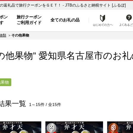
他果物】のお礼の品一覧 ふるさと納税の返礼品で旅行クーポンをＧＥＴ！ - JTBのふるさと納税サイト [ふるぽ]
ト
ポン
旅行クーポン
全てのお礼の品
はじめ
す
ご利用ガイド
物類
その他果物
の他果物” 愛知県
名古屋市
のお礼
他果物
結果一覧
1～15件 / 全15件