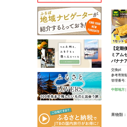
用 子供
取り寄せ
【定期
ミアム
バナナア
l×6個
交換pt:
チップス 
参考寄附額
ット｜お
管理番号:
合わせ 
中部地方
気 ギフ
産 お祝
向け お
ェ お取
果物類：
古屋市