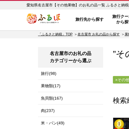
愛知県名古屋市【その
ふるぽ JTBのふるさと納税サイ
旅行クー
旅行先から探す
から探
「ふるさと納税」TOP
名古屋市 お礼の品から探す
果
”そ
名古屋市のお礼の品
カテゴリーから選ぶ
旅行(98)
その
果物類(17)
魚貝類(167)
検索
肉(237)
米・パン(49)