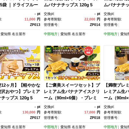
g 5袋 ｜ドライフルー
ムバナナチップス 120g 5
ムバナナチップ
つ スナック お菓子 軽
袋 ｜ドライフルーツ おや
袋 ｜ドライ
-
pt
交換pt:
-
pt
交換pt:
ーツ サクサク おつま
つ スナック お菓子 軽食 スイ
つ スナック 
:
11,000
円
参考寄附額:
22,000
円
参考寄附額:
ト プレゼント お配
ーツ サクサク おつまみ ギフ
ーツ サクサ
ZP013
管理番号:
ZP014
管理番号:
用 子供 女性向け おし
ト プレゼント お配り 家庭
ト プレゼン
愛知県
名古屋市
中部地方
愛知県
名古屋市
中部地方
愛知
取り寄せ 愛知県 名古
用 子供 女性向け おしゃれ お
用 子供 女性
取り寄せ 愛知県 名古屋市
取り寄せ 愛
12ヶ月】【軽やかな
【ご褒美スイーツセット】プ
【満喫プレ
贅沢おやつ】プレミア
レミアム生バナナアイスクリ
レミアム生
チップス 120g 5
ーム（90ml×6個）・プレミ
ーム（90ml
ライフルーツ おや
アムバナナチップス（120g×
アムバナナチッ
-
pt
交換pt:
-
pt
交換pt:
ック お菓子 軽食 スイ
2個）1セット｜お菓子 デザ
5個） 1セ
:
130,000
円
参考寄附額:
17,000
円
参考寄附額:
クサク おつまみ ギフ
ート 詰め合わせ 食べ比べ ご
ート 詰め合
ZP017
管理番号:
ZP018
管理番号:
ゼント お配り 家庭
褒美 人気 ギフト プレゼン
褒美 人気 
愛知県
名古屋市
中部地方
愛知県
名古屋市
中部地方
愛知