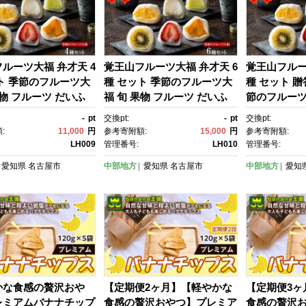
ルーツ大福 弁才天 4
覚王山フルーツ大福 弁才天 6
覚王山フルー
ト 季節のフルーツ大
種 セット 季節のフルーツ大
種 セット 贈
果物 フルーツ だいふ
福 旬 果物 フルーツ だいふ
節のフルーツ
合わせ 糸付き 白あ
く 詰め合わせ 糸付き 白あ
いふく 詰め
-
pt
交換pt:
-
pt
交換pt:
ランダム お取り寄せ グ
ん 餡 ランダム お取り寄せ グ
あん 餡 ラ
:
11,000
円
参考寄附額:
15,000
円
参考寄附額:
フト プレゼント 送料
ルメ ギフト プレゼント 送料
せ ギフト 
LH009
管理番号:
LH010
管理番号:
知県 名古屋市
無料 愛知県 名古屋市
料 愛知県 
愛知県
名古屋市
中部地方
愛知県
名古屋市
中部地方
愛知
かな食感の贅沢おや
【定期便2ヶ月】【軽やかな
【定期便3ヶ
レミアムバナナチップ
食感の贅沢おやつ】プレミア
食感の贅沢