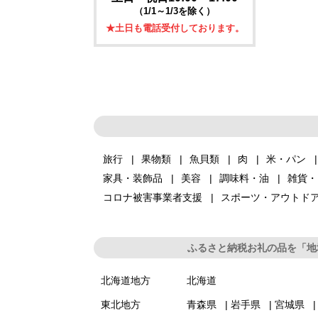
（1/1～1/3を除く）
★土日も電話受付しております。
旅行
果物類
魚貝類
肉
米・パン
家具・装飾品
美容
調味料・油
雑貨・
コロナ被害事業者支援
スポーツ・アウトド
ふるさと納税お礼の品を「地
北海道地方
北海道
東北地方
青森県
岩手県
宮城県