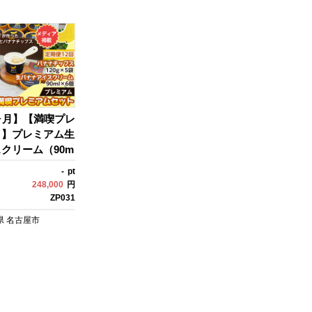
祝い お配り 来客
気 ギフト プレゼント 手土
 おしゃれ おうち
産 お祝い お配り 来客用 女
り寄せ 贅沢 愛知
性向け おしゃれ おうちカフ
ェ お取り寄せ 贅沢 愛知
県 名古屋市
ヶ月】【満喫プレ
ト】プレミアム生
クリーム（90m
プレミアムバナナ
-
pt
0g×5個） 1セ
248,000
円
 デザート 詰め
ZP031
比べ ご褒美 人
県
名古屋市
プレゼント 手土
配り 来客用 女性
れ おうちカフ
 贅沢 愛知県 名