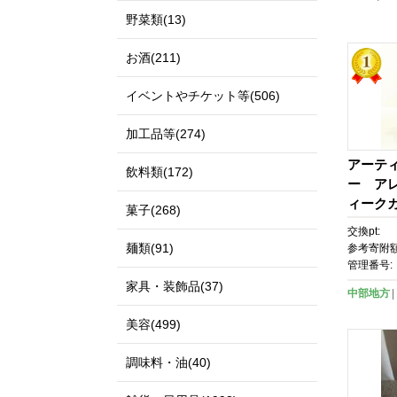
野菜類(13)
お酒(211)
イベントやチケット等(506)
加工品等(274)
アーテ
飲料類(172)
ー ア
ィーク
菓子(268)
イプ）
交換pt:
麺類(91)
参考寄附額
管理番号:
家具・装飾品(37)
中部地方
美容(499)
調味料・油(40)