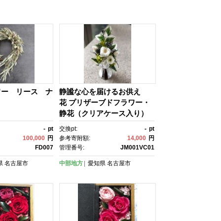
ワー リース ナ
静謐な心を届けるお供え
花 プリザーブドフラワー・
静花（クリアケース入り）
ホワイト×グリーン
-
pt
交換pt:
-
pt
100,000
円
参考寄附額:
14,000
円
FD007
管理番号:
JM001VC01
県
名古屋市
中部地方
愛知県
名古屋市