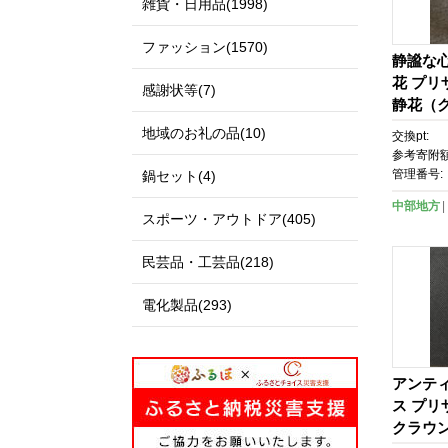
雑貨・日用品(1998)
ファッション(1570)
静謐な
花 プ
感謝状等(7)
静花（
ホワイ
地域のお礼の品(10)
交換pt:
ー
参考寄附額
管理番号:
鍋セット(4)
中部地方
スポーツ・アウトドア(405)
民芸品・工芸品(218)
電化製品(293)
アンテ
ス プ
クラウ