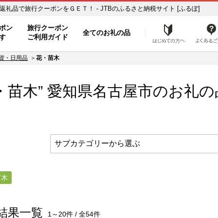
木】のお礼の品一覧 ふるさと納税の返礼品で旅行クーポンをＧＥＴ！ - JTBのふるさと納税サイト [ふるぽ]
ト
ポン
旅行クーポン
全てのお礼の品
はじめ
す
ご利用ガイド
貨・日用品
花・苗木
・苗木” 愛知県
名古屋市
のお礼の
苗木
結果一覧
1～20件 / 全54件