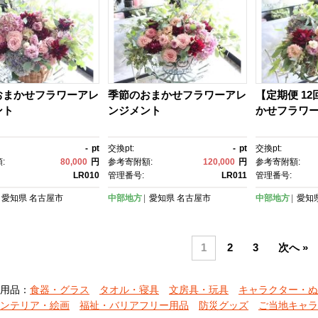
おまかせフラワーアレ
季節のおまかせフラワーアレ
【定期便 1
ント
ンジメント
かせフラワ
-
pt
交換pt:
-
pt
交換pt:
:
80,000
円
参考寄附額:
120,000
円
参考寄附額:
LR010
管理番号:
LR011
管理番号:
愛知県
名古屋市
中部地方
愛知県
名古屋市
中部地方
愛知
1
2
3
次へ »
用品：
食器・グラス
タオル・寝具
文房具・玩具
キャラクター・ぬ
ンテリア・絵画
福祉・バリアフリー用品
防災グッズ
ご当地キャラ