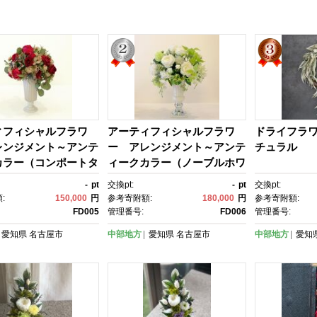
ィフィシャルフラワ
アーティフィシャルフラワ
ドライフラ
レンジメント～アンテ
ー アレンジメント～アンテ
チュラル
カラー（コンポートタ
ィークカラー（ノーブルホワ
～
イト）～
-
pt
交換pt:
-
pt
交換pt:
:
150,000
円
参考寄附額:
180,000
円
参考寄附額:
FD005
管理番号:
FD006
管理番号:
愛知県
名古屋市
中部地方
愛知県
名古屋市
中部地方
愛知