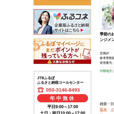
季節の
ンジメ
交換pt:
参考寄附額
管理番号:
中部地方
JTBふるぽ
ふるさと納税コールセンター
050-3146-8493
年中無休
雑貨・日
平日9:00～17:00
苗木
イ
土日・祝日10:00～17:00