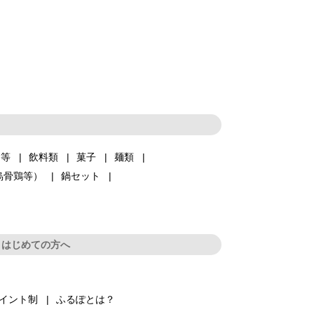
品等
飲料類
菓子
麺類
烏骨鶏等）
鍋セット
はじめての方へ
イント制
ふるぽとは？