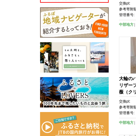
ク
交換pt:
参考寄附額
管理番号:
中部地方
大輪の
リザーブ
薇（ク
ンク系
交換pt:
参考寄附額
管理番号:
中部地方