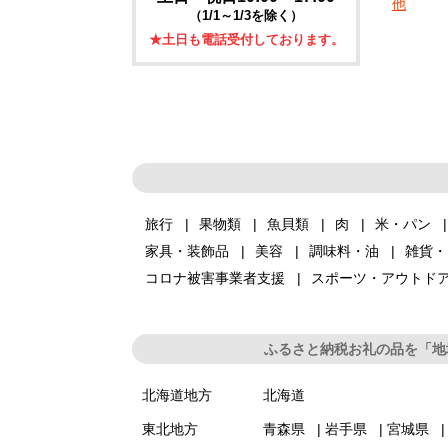
他
（1/1～1/3を除く）
★土日も電話受付しております。
旅行
果物類
魚貝類
肉
米・パン
家具・装飾品
美容
調味料・油
雑貨・
コロナ被害事業者支援
スポーツ・アウトド
ふるさと納税お礼の品を「地
北海道地方
北海道
東北地方
青森県
岩手県
宮城県