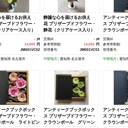
心を届けるお供え
静謐な心を届けるお供え
アンティー
リザーブドフラワー・
花 プリザーブドフラワー・
ス プリザー
クリアケース入り）
静花（クリアケース入り）
クラウンポ
ト×グリーン×イエロ
ホワイト×グリーン×パープ
-
pt
交換pt:
-
pt
交換pt:
ル
:
14,000
円
参考寄附額:
14,000
円
参考寄附額:
JM001VC02
管理番号:
JM001VC03
管理番号:
愛知県
名古屋市
中部地方
愛知県
名古屋市
中部地方
愛知
ィークブックボック
アンティークブックボック
アンティー
リザーブドフラワー・
ス プリザーブドフラワー・
ス プリザー
ンポール ライトピン
クラウンポール グリーン
クラウンポ