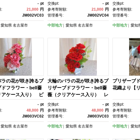
-
pt
交換pt:
-
pt
交換pt:
:
21,000
円
参考寄附額:
21,000
円
参考寄附額:
JM002VC03
管理番号:
JM002VC04
管理番号:
愛知県
名古屋市
中部地方
愛知県
名古屋市
中部地方
愛知
バラの花が咲き誇るプ
大輪のバラの花が咲き誇るプ
プリザーブ
ドフラワー・bell薔
リザーブドフラワー・bell薔
花織より【
リアケース入り） ピ
薇（クリアケース入り） レ
ッド系
-
pt
交換pt:
-
pt
交換pt:
:
48,000
円
参考寄附額:
48,000
円
参考寄附額:
JM003VC02
管理番号:
JM003VC03
管理番号:
愛知県
名古屋市
中部地方
愛知県
名古屋市
中部地方
愛知