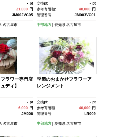
ホワイト×グリーン系
-
pt
交換pt:
-
pt
21,000
円
参考寄附額:
48,000
円
JM002VC05
管理番号:
JM003VC01
県
名古屋市
中部地方
愛知県
名古屋市
ドフラワー専門店
季節のおまかせフラワーア
リュディ】
レンジメント
-
pt
交換pt:
-
pt
6,000
円
参考寄附額:
40,000
円
JM006
管理番号:
LR009
県
名古屋市
中部地方
愛知県
名古屋市