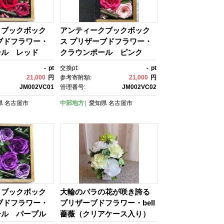
クブックボック
アンティークブックボック
ブドフラワー・
ス プリザーブドフラワー・
ール レッド
クラウンポール ピンク
-
pt
交換pt:
-
pt
21,000
円
参考寄附額:
21,000
円
JM002VC01
管理番号:
JM002VC02
県
名古屋市
中部地方
愛知県
名古屋市
クブックボック
大輪のバラの花が咲き誇る
ブドフラワー・
プリザーブドフラワー・bell
ール パープル
薔薇（クリアケース入り）