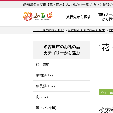
愛知県名古屋市【花・苗
ふるぽ JTBのふるさと納税サイ
旅行クー
旅行先から探す
から探
「ふるさと納税」TOP
名古屋市 お礼の品から探す
雑
”花
名古屋市のお礼の品
カテゴリーから選ぶ
旅行(98)
果物類(17)
魚貝類(167)
花・
肉(237)
米・パン(49)
検索