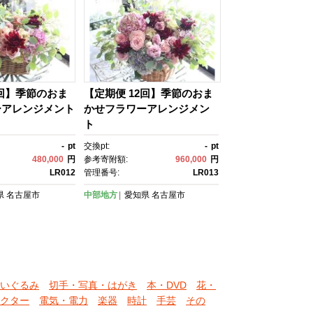
2回】季節のおま
【定期便 12回】季節のおま
ーアレンジメント
かせフラワーアレンジメン
ト
-
pt
交換pt:
-
pt
480,000
円
参考寄附額:
960,000
円
LR012
管理番号:
LR013
県
名古屋市
中部地方
愛知県
名古屋市
いぐるみ
切手・写真・はがき
本・DVD
花・
クター
電気・電力
楽器
時計
手芸
その