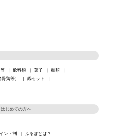
品等
飲料類
菓子
麺類
烏骨鶏等）
鍋セット
はじめての方へ
イント制
ふるぽとは？