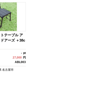
トテーブル ア
ドアーズ ＋38c
-
pt
27,000
円
ABL003
県
名古屋市