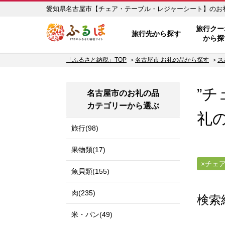
ふるぽ JTBのふるさと納税サイ
旅行クー
旅行先から探す
から探
「ふるさと納税」TOP
名古屋市 お礼の品から探す
ス
”
名古屋市のお礼の品
カテゴリーから選ぶ
礼
旅行(98)
果物類(17)
チェ
魚貝類(155)
肉(235)
検索
米・パン(49)