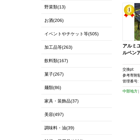
野菜類(13)
お酒(206)
イベントやチケット等(505)
アルミ
加工品等(263)
ルペンア
飲料類(167)
交換pt:
菓子(267)
参考寄附額
管理番号:
麺類(86)
中部地方
家具・装飾品(37)
美容(497)
調味料・油(39)