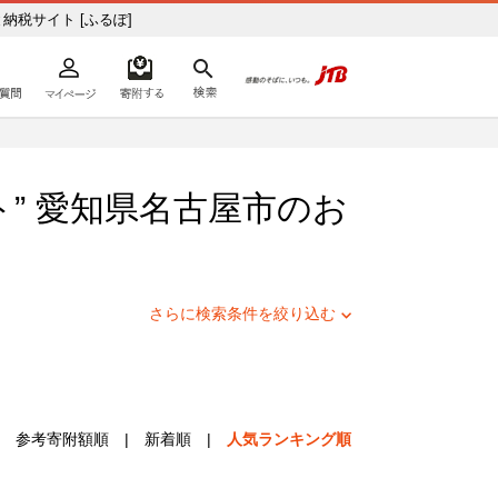
JTBのふるさと納税サイト [ふるぽ]
よくあるご質問
マイページ
寄附するリスト
検索
ての方へ
” 愛知県
名古屋市
のお
さらに検索条件を絞り込む
参考寄附額順
|
新着順
|
人気ランキング順