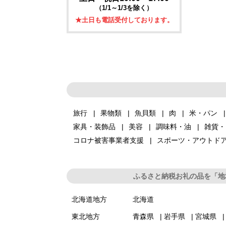
（1/1～1/3を除く）
★土日も電話受付しております。
旅行
果物類
魚貝類
肉
米・パン
家具・装飾品
美容
調味料・油
雑貨・
コロナ被害事業者支援
スポーツ・アウトド
ふるさと納税お礼の品を「地
北海道地方
北海道
東北地方
青森県
岩手県
宮城県