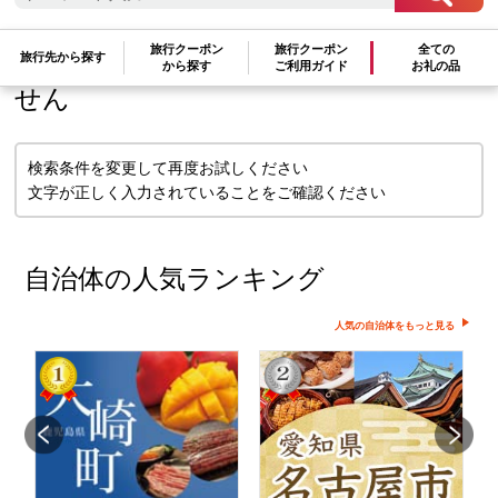
検索条件に一致するお礼の品はありま
旅行クーポン
旅行クーポン
全ての
旅行先から探す
から探す
ご利用ガイド
お礼の品
せん
検索条件を変更して再度お試しください
文字が正しく入力されていることをご確認ください
自治体の人気ランキング
人気の自治体をもっと見る