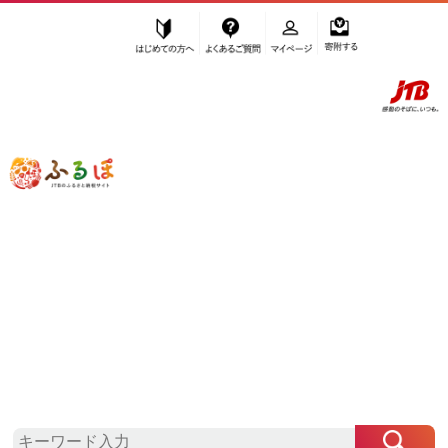
はじめての方へ
よくあるご質問
マイページ
寄附する
ふるぽ JTBのふるさと納税サイト
「ふるさと納税」TOP
名古屋市 お礼の品から探す
飲料類
炭酸飲料
その他炭酸飲料
”その他炭酸飲料” 愛知県
名古屋市
のお
礼の品一覧
さらに検索条件を絞り込む
その他炭酸飲料