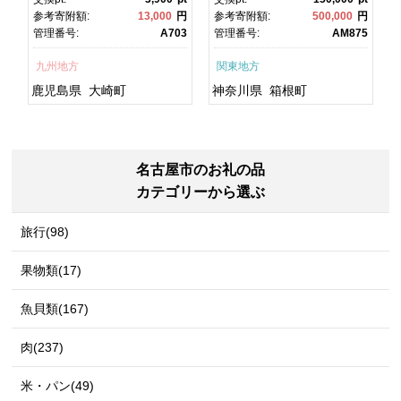
焼 かばやき 魚 魚介 魚貝 海
町ふるさと納税 神奈川県ふ
円
参考寄附額:
13,000
円
参考寄附額:
500,000
円
鮮 うな重 ひつまぶし 蒲
るさと納税 神奈川県 箱根
1
管理番号:
A703
管理番号:
AM875
焼 訳あり ギフト 人気 おす
町
すめ 鹿児島県 大崎町 大隅
九州地方
関東地方
半島 A703
鹿児島県
大崎町
神奈川県
箱根町
名古屋市のお礼の品
カテゴリーから選ぶ
旅行(98)
果物類(17)
魚貝類(167)
肉(237)
米・パン(49)