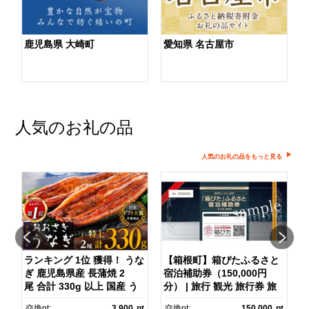
鹿児島県 大崎町
愛知県 名古屋市
人気のお礼の品
人気のお礼の品をもっと見る
ランキング 1位 獲得！ うな
【箱根町】箱ぴたふるさと
ぎ 鹿児島県産 長蒲焼 2
宿泊補助券（150,000円
マ
尾 合計 330g 以上 国産 う
分） | 旅行 観光 旅行券 旅
なぎ 鰻 ウナギ 蒲焼き 蒲
行クーポン クーポン 箱根
pt
交換pt:
3,900
pt
交換pt:
150,000
pt