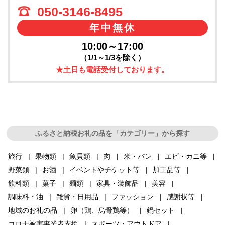
050-3146-8495
年中無休
10:00～17:00
（1/1～1/3を除く）
★土日も電話受付しております。
ふるさと納税お礼の品を「カテゴリー」から探す
旅行
果物類
魚貝類
肉
米・パン
エビ・カニ等
野菜類
お酒
イベントやチケット等
加工品等
飲料類
菓子
麺類
家具・装飾品
美容
調味料・油
雑貨・日用品
ファッション
感謝状等
地域のお礼の品
卵（鶏、烏骨鶏等）
鍋セット
コロナ被害事業者支援
スポーツ・アウトドア