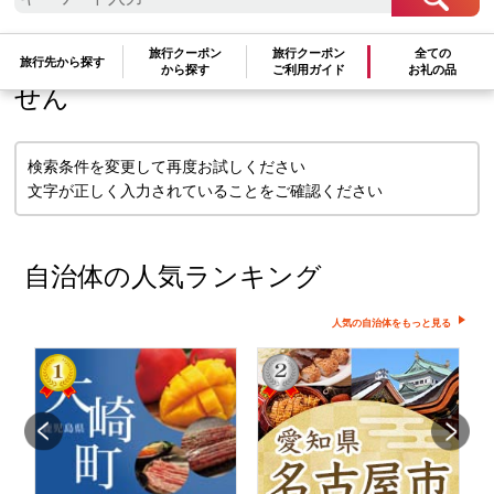
検索条件に一致するお礼の品はありま
旅行クーポン
旅行クーポン
全ての
旅行先から探す
から探す
ご利用ガイド
お礼の品
せん
検索条件を変更して再度お試しください
文字が正しく入力されていることをご確認ください
自治体の人気ランキング
人気の自治体をもっと見る