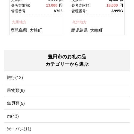
焼 かばやき 魚 魚介 魚貝 海
焼 土用丑の日 土用の丑の
円
参考寄附額:
13,000
円
参考寄附額:
18,000
円
鮮 うな重 ひつまぶし 蒲
日 丑の日 魚 魚介 魚貝 海
5
管理番号:
A703
管理番号:
A995G
焼 訳あり ギフト 人気 おす
鮮 うな重 蒲焼 訳あり ギフ
すめ 鹿児島県 大崎町 大隅
ト 人気 おすすめ 鹿児島
九州地方
九州地方
半島 A703
県 大崎町 大隅半
島 A995G 【会員限定のお
鹿児島県
大崎町
鹿児島県
大崎町
礼の品】【うなぎ蒲焼 国
産 うなぎ unagi 鰻 ウナ
ギ うなぎ蒲焼】
豊田市のお礼の品
カテゴリーから選ぶ
旅行(12)
果物類(8)
魚貝類(5)
肉(43)
米・パン(11)