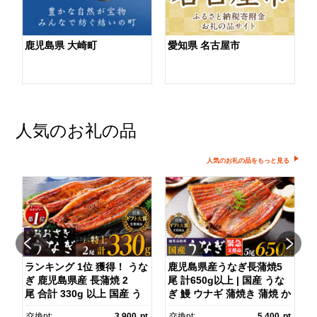
鹿児島県 大崎町
愛知県 名古屋市
人気のお礼の品
人気のお礼の品をもっと見る
ランキング 1位 獲得！ うな
鹿児島県産うなぎ長蒲焼5
さ
ぎ 鹿児島県産 長蒲焼 2
尾 計650g以上 | 国産 うな
尾 合計 330g 以上 国産 う
ぎ 鰻 ウナギ 蒲焼き 蒲焼 か
ス
なぎ 鰻 ウナギ 蒲焼き 蒲
ばやき unagi うなぎ蒲
pt
交換pt:
3,900
pt
交換pt:
5,400
pt