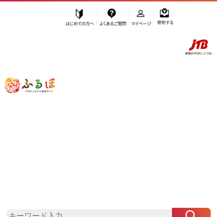
はじめての方へ
よくあるご質問
マイページ
寄附する
ふるぽ JTBのふるさと納税サイト
「ふるさと納税」TOP
豊田市 お礼の品から探す
菓子
ケーキ・カステラ
ガトーショコラ
”ガトーショコラ” 愛知県
豊田市
のお礼
の品一覧
さらに検索条件を絞り込む
ガトーショコラ