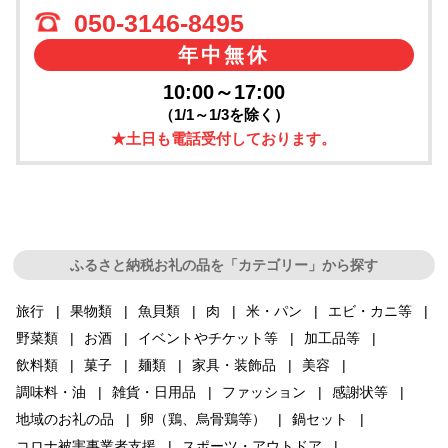
050-3146-8495
年中無休
10:00～17:00
（1/1～1/3を除く）
★土日も電話受付しております。
ふるさと納税お礼の品を「カテゴリー」から探す
旅行
果物類
魚貝類
肉
米・パン
エビ・カニ等
野菜類
お酒
イベントやチケット等
加工品等
飲料類
菓子
麺類
家具・装飾品
美容
調味料・油
雑貨・日用品
ファッション
感謝状等
地域のお礼の品
卵（鶏、烏骨鶏等）
鍋セット
コロナ被害事業者支援
スポーツ・アウトドア