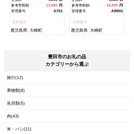
焼 かばやき 魚 魚介 魚貝 海
焼 土用丑の日 土用の丑の
円
参考寄附額:
13,000
円
参考寄附額:
18,000
円
宿
鮮 うな重 ひつまぶし 蒲
日 丑の日 魚 魚介 魚貝 海
7
管理番号:
A703
管理番号:
A995G
チ
焼 訳あり ギフト 人気 おす
鮮 うな重 蒲焼 訳あり ギフ
すめ 鹿児島県 大崎町 大隅
ト 人気 おすすめ 鹿児島
九州地方
九州地方
グ
半島 A703
県 大崎町 大隅半
島 A995G 【会員限定のお
鹿児島県
大崎町
鹿児島県
大崎町
礼の品】【うなぎ蒲焼 国
産 うなぎ unagi 鰻 ウナ
ギ うなぎ蒲焼】
豊田市のお礼の品
カテゴリーから選ぶ
旅行(12)
果物類(8)
魚貝類(5)
肉(43)
米・パン(11)