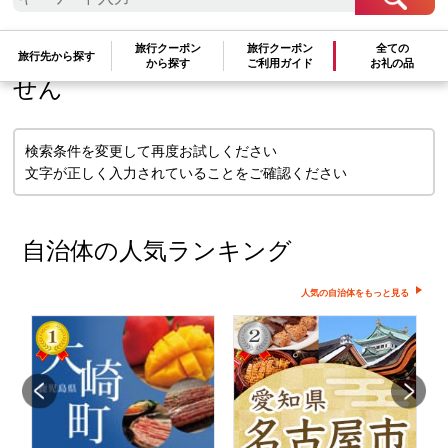
検索条件に一致するお礼の品はありま
旅行クーポン
旅行クーポン
全ての
旅行先から探す
から探す
ご利用ガイド
お礼の品
せん
検索条件を変更して再度お試しください
文字が正しく入力されていることをご確認ください
自治体の人気ランキング
人気の自治体をもっと見る