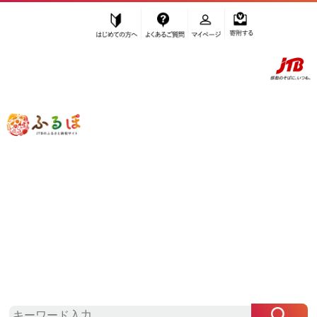
はじめての方へ
よくあるご質問
マイページ
寄附する
ふるぽ JTBのふるさと納税サイト
「ふるさと納税」TOP
豊田市 お礼の品から探す
菓子
アイス・ヨーグルト
ジェラート
”ジェラート” 愛知県
豊田市
のお礼の品
一覧
さらに検索条件を絞り込む
ジェラート