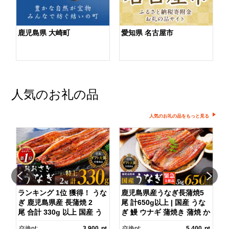
鹿児島県 大崎町
愛知県 名古屋市
人気のお礼の品
人気のお礼の品をもっと見る
】
ランキング 1位 獲得！ うな
鹿児島県産うなぎ長蒲焼5
ぎ 鹿児島県産 長蒲焼 2
尾 計650g以上 | 国産 うな
尾 合計 330g 以上 国産 う
ぎ 鰻 ウナギ 蒲焼き 蒲焼 か
)
なぎ 鰻 ウナギ 蒲焼き 蒲
ばやき unagi うなぎ蒲
pt
交換pt:
3,900
pt
交換pt:
5,400
pt